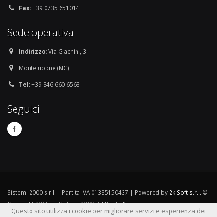
Fax:
+39 0735 651014
Sede operativa
Indirizzo:
Via Giachini, 3
Montelupone (MC)
Tel:
+39 346 660 6563
Seguici
Sistemi 2000 s.r.l. | Partita IVA 01335150437 | Powered by
2k'Soft s.r.l.
©
Copyright 2016 by Sistemi 2000. All Rights Reserved.
Questo sito utilizza i cookie per migliorare servizi e esperienza dei