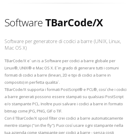
Software
TBarCode/X
Software per generatore di codici a barre (UNIX, Linux,
Mac OS X)
TBarCode/X e´ un is a Software per codici a barre globale per
Linux®, UNIX® e Mac OS X. E´in grado di generare tutti i comuni
formati di codici a barre (lineari, 2D e tipi di codici a barre in
composito) in perfetta qualita´.
TBarCode/X supporta i formati PostScript® e PCL®, cosi´che i codici
a barre generati possono essere stampati su qualsiasi PostScript
e/o stampante PCL. Inoltre puoi salvare i codici a barre in formato
bitmap come JPG, PNG, GIF o TIF.
Con il TBarCode/X spool filter crei codici a barre automaticamente
mentre stampi ("on the fly"). Puoi cosí usare ogni stampante nella
tua azienda come stampante per codici a barre - senza costi